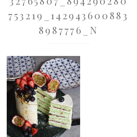
32765807_894290280
753219_142943600883
8987776_N