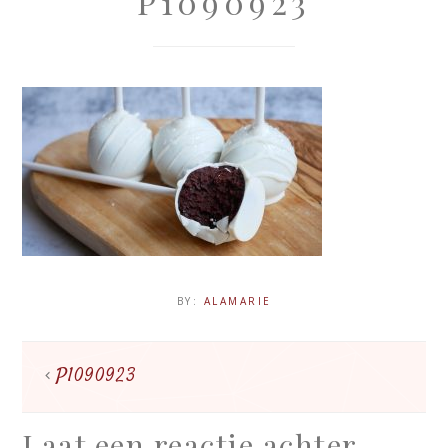
P1090923
BY:
ALAMARIE
P1090923
Laat een reactie achter